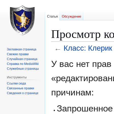
Статья
Обсуждение
Просмотр ко
←
Класс: Клерик
Заглавная страница
Свежие правки
Перейти
Перейти
Случайная страница
У вас нет пра
Справка по MediaWiki
к
к
Служебные страницы
навигации
поиску
«редактирован
Инструменты
Ссылки сюда
Связанные правки
причинам:
Сведения о странице
Запрошенное 