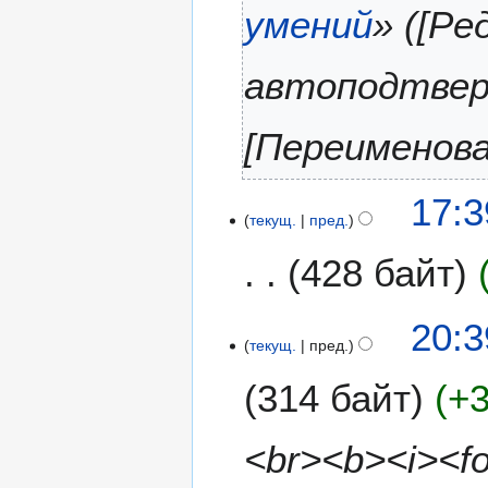
б
умений
» ([Р
р
я
автоподтвер
2
0
1
[Переименов
6
17:3
текущ.
пред.
428 байт
5
20:3
текущ.
пред.
и
ю
314 байт
+
л
я
2
<br><b><i><f
0