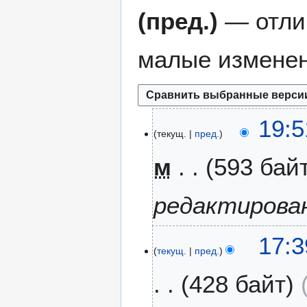
(пред.)
— отли
малые изменен
1
19:5
текущ.
пред.
1
д
м
593 бай
е
к
а
редактирова
б
р
5
17:3
я
текущ.
пред.
д
2
е
0
428 байт
к
1
а
6