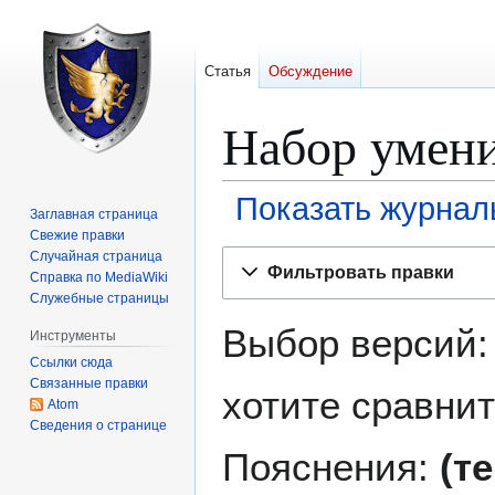
Статья
Обсуждение
Набор умен
Показать журнал
Заглавная страница
Свежие правки
Перейти
Перейти
Случайная страница
Фильтровать правки
Справка по MediaWiki
к
к
Служебные страницы
навигации
поиску
Выбор версий:
Инструменты
Ссылки сюда
Связанные правки
хотите сравнит
Atom
Сведения о странице
Пояснения:
(т