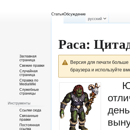
Статья
Обсуждение
русский
Раса: Цита
Заглавная
Перейти
Перейти
страница
Версия для печати больше 
к
к
Свежие правки
браузера и используйте вм
навигации
поиску
Случайная
страница
Справка по
Южн
MediaWiki
Служебные
страницы
отли
Инструменты
день
Ссылки сюда
Связанные
выну
правки
Постоянная
ссылка