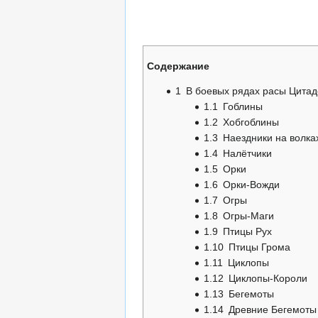
Содержание
1
В боевых рядах расы Цитад
1.1
Гоблины
1.2
Хобгоблины
1.3
Наездники на волка
1.4
Налётчики
1.5
Орки
1.6
Орки-Вожди
1.7
Огры
1.8
Огры-Маги
1.9
Птицы Рух
1.10
Птицы Грома
1.11
Циклопы
1.12
Циклопы-Короли
1.13
Бегемоты
1.14
Древние Бегемоты