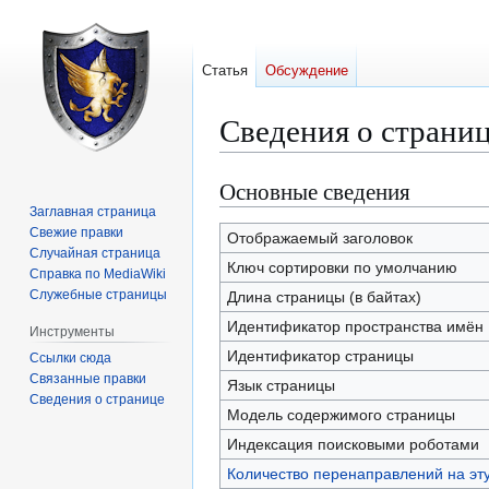
Статья
Обсуждение
Сведения о страниц
Основные сведения
Перейти
Перейти
к
к
Заглавная страница
Свежие правки
навигации
поиску
Отображаемый заголовок
Случайная страница
Ключ сортировки по умолчанию
Справка по MediaWiki
Служебные страницы
Длина страницы (в байтах)
Идентификатор пространства имён
Инструменты
Идентификатор страницы
Ссылки сюда
Связанные правки
Язык страницы
Сведения о странице
Модель содержимого страницы
Индексация поисковыми роботами
Количество перенаправлений на эт