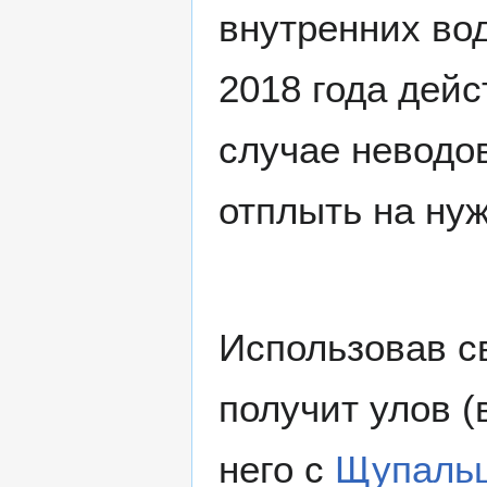
внутренних вод
2018 года дейс
случае неводо
отплыть на ну
Использовав с
получит улов (
него с
Щупальц