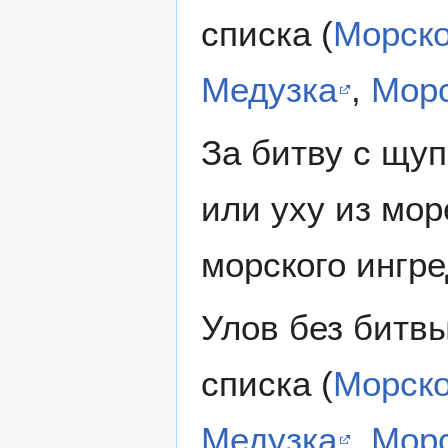
списка (
Морско
Медузка
,
Морс
За битву с щуп
или уху из мор
морского ингре
Улов без битвы
списка (
Морско
Медузка
,
Морс