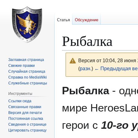
Статья
Обсуждение
Рыбалка
Заглавная страница
Версия от 10:04, 28 июня
Свежие правки
(
разн.
)
← Предыдущая ве
Случайная страница
Справка по MediaWiki
Служебные страницы
Перейти
Перейти
Рыбалка
- одн
к
к
Инструменты
навигации
поиску
Ссылки сюда
мире HeroesLa
Связанные правки
Версия для печати
Постоянная ссылка
герои с
10-го 
Сведения о странице
Цитировать страницу