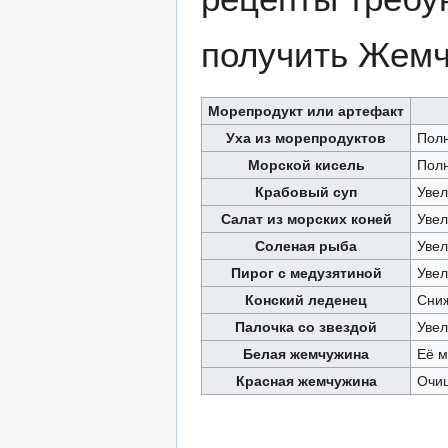
получить Жемч
Морепродукт или артефакт
Уха из морепродуктов
Полн
Морской кисель
Полн
Крабовый суп
Увел
Салат из морских коней
Увел
Соленая рыба
Увел
Пирог с медузятиной
Увел
Конский леденец
Cниж
Палочка со звездой
Увел
Белая жемчужина
Её м
Красная жемчужина
Очищ