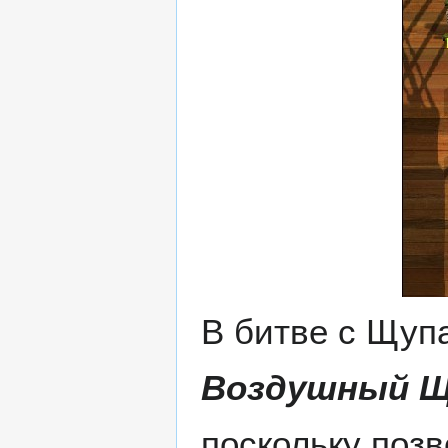
В битве с Щуп
Воздушный Щ
поскольку поз