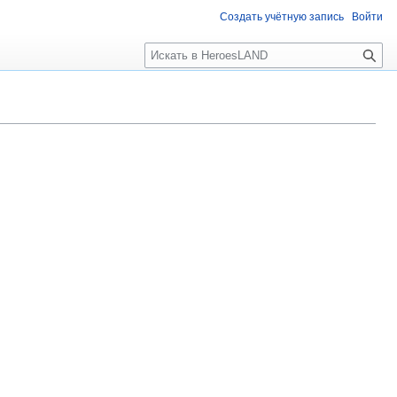
Создать учётную запись
Войти
П
о
и
с
к