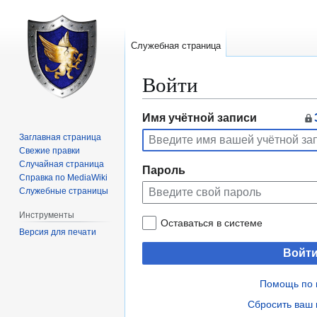
Служебная страница
Войти
Перейти
Перейти
Имя учётной записи
к
к
Заглавная страница
навигации
поиску
Свежие правки
Случайная страница
Пароль
Справка по MediaWiki
Служебные страницы
Инструменты
Оставаться в системе
Версия для печати
Войт
Помощь по 
Сбросить ваш 