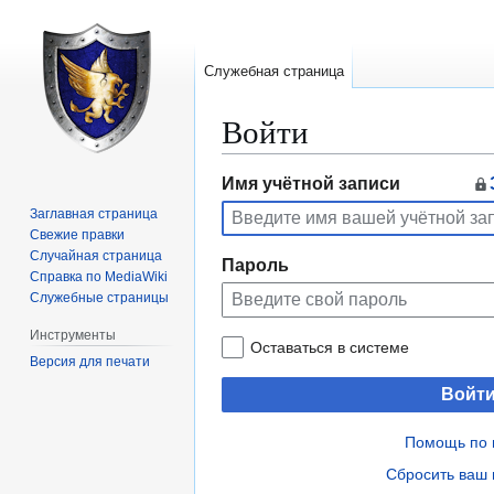
Служебная страница
Войти
Перейти
Перейти
Имя учётной записи
к
к
Заглавная страница
навигации
поиску
Свежие правки
Случайная страница
Пароль
Справка по MediaWiki
Служебные страницы
Инструменты
Оставаться в системе
Версия для печати
Войт
Помощь по 
Сбросить ваш 