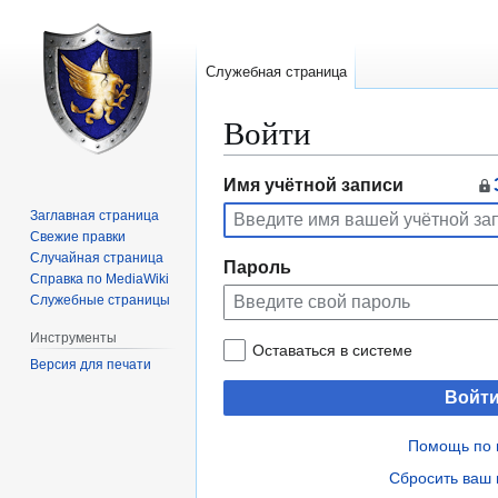
Служебная страница
Войти
Перейти
Перейти
Имя учётной записи
к
к
Заглавная страница
навигации
поиску
Свежие правки
Случайная страница
Пароль
Справка по MediaWiki
Служебные страницы
Инструменты
Оставаться в системе
Версия для печати
Войт
Помощь по 
Сбросить ваш 