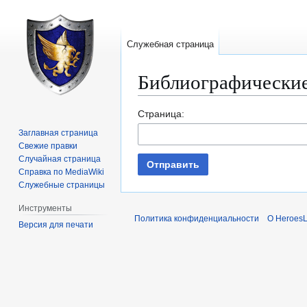
Служебная страница
Библиографические
Перейти
Перейти
Страница:
к
к
Заглавная страница
навигации
поиску
Свежие правки
Случайная страница
Отправить
Справка по MediaWiki
Служебные страницы
Инструменты
Политика конфиденциальности
О Heroes
Версия для печати