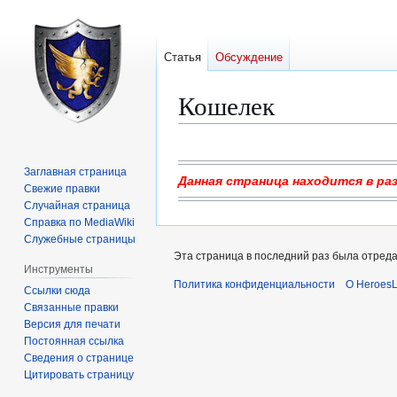
Статья
Обсуждение
Кошелек
Перейти
Перейти
к
к
Заглавная страница
Данная страница находится в ра
навигации
поиску
Свежие правки
Случайная страница
Справка по MediaWiki
Служебные страницы
Эта страница в последний раз была отредак
Инструменты
Политика конфиденциальности
О Heroes
Ссылки сюда
Связанные правки
Версия для печати
Постоянная ссылка
Сведения о странице
Цитировать страницу