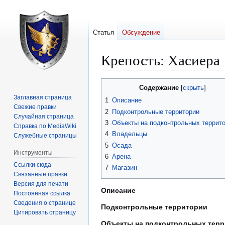
Статья
Обсуждение
Крепость: Хасиера
Перейти
Перейти
Содержание
к
к
Заглавная страница
1
Описание
навигации
поиску
Свежие правки
2
Подконтрольные территории
Случайная страница
3
Объекты на подконтрольных террит
Справка по MediaWiki
4
Владельцы
Служебные страницы
5
Осада
Инструменты
6
Арена
Ссылки сюда
7
Магазин
Связанные правки
Версия для печати
Описание
Постоянная ссылка
Сведения о странице
Подконтрольные территории
Цитировать страницу
Объекты на подконтрольных тер