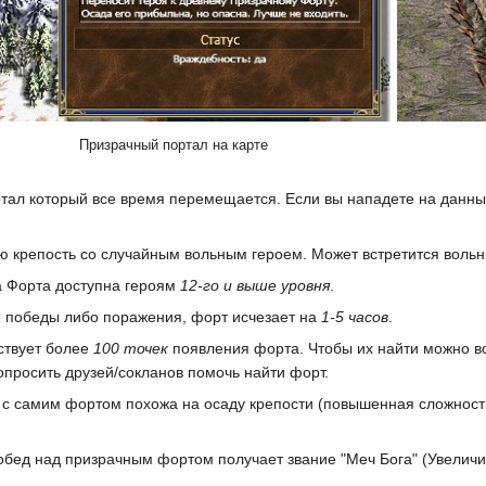
Призрачный портал на карте
тал который все время перемещается. Если вы нападете на данны
ю крепость со случайным вольным героем. Может встретится воль
 Форта доступна героям
12-го и выше уровня
.
 победы либо поражения, форт исчезает на
1-5 часов
.
твует более
100 точек
появления форта. Чтобы их найти можно во
опросить друзей/сокланов помочь найти форт.
 с самим фортом похожа на осаду крепости (повышенная сложность
бед над призрачным фортом получает звание "Меч Бога" (Увеличива