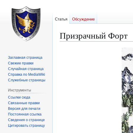
Статья
Обсуждение
Призрачный Форт
Перейти
Перейти
к
к
Заглавная страница
навигации
поиску
Свежие правки
Случайная страница
Справка по MediaWiki
Служебные страницы
Инструменты
Ссылки сюда
Связанные правки
Версия для печати
Постоянная ссылка
Сведения о странице
Цитировать страницу