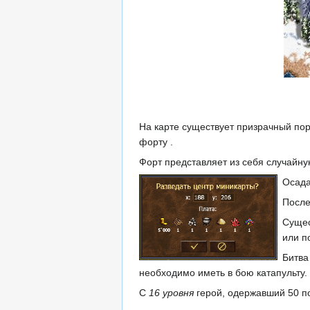
На карте существует призрачный пор
форту .
Форт представляет из себя случайну
Осада
После
Сущес
или п
Битва
необходимо иметь в бою катапульту.
C
16 уровня
герой, одержавший 50 по