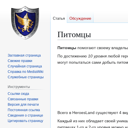
Статья
Обсуждение
Питомцы
Перейти
Перейти
Питомцы
помогают своему владельц
к
к
Заглавная страница
По достижению
10 уровня
любой геро
навигации
поиску
Свежие правки
могут попытаться сами добыть пито
Случайная страница
Справка по MediaWiki
Служебные страницы
Инструменты
Ссылки сюда
Связанные правки
Версия для печати
Постоянная ссылка
Всего в HeroesLand существуют 4 в
Сведения о странице
Каждый из них обладает своей уника
Цитировать страницу
питомцах 1-го и 2-го уровня можно 