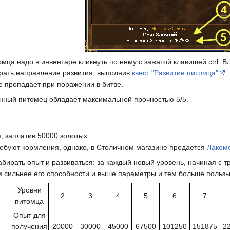
мца надо в инвентаре кликнуть по нему с зажатой клавишей ctrl. 
брать направление развития, выполнив
квест "Развитие питомца"
.
 пропадает при поражении в битве.
нный питомец обладает максимальной прочностью 5/5.
, заплатив 50000 золотых.
ебуют кормления, однако, в Столичном магазине продается
Лакомс
рать опыт и развиваться: за каждый новый уровень, начиная с тре
м сильнее его способности и выше параметры и тем больше пользы
Уровни
2
3
4
5
6
7
питомца
Опыт для
получения
20000
30000
45000
67500
101250
151875
2