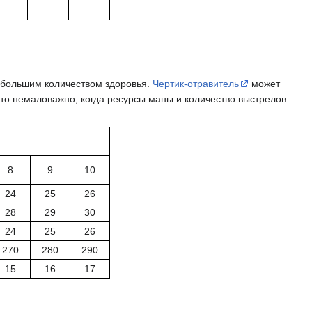
с большим количеством здоровья.
Чертик-отравитель
может
то немаловажно, когда ресурсы маны и количество выстрелов
8
9
10
24
25
26
28
29
30
24
25
26
270
280
290
15
16
17