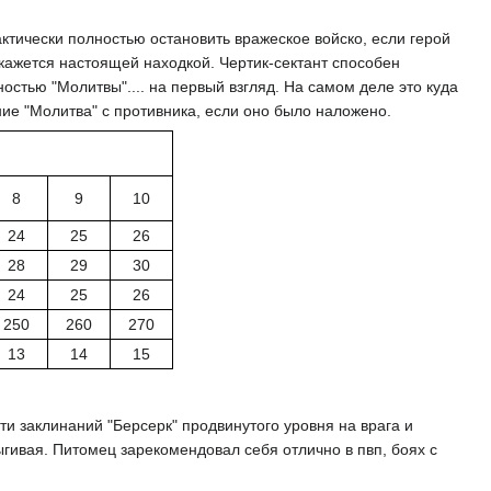
ктически полностью остановить вражеское войско, если герой
окажется настоящей находкой. Чертик-сектант способен
стью "Молитвы".... на первый взгляд. На самом деле это куда
ние "Молитва" с противника, если оно было наложено.
8
9
10
24
25
26
28
29
30
24
25
26
250
260
270
13
14
15
и заклинаний "Берсерк" продвинутого уровня на врага и
ыгивая. Питомец зарекомендовал себя отлично в пвп, боях с