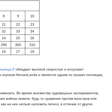
8
9
10
21
22
23
32
33
34
24
25
26
290
300
310
16
17
18
льница
обладает высокой скоростью и испускает
 игроков HeroesLanda и является одним из лучших питомцев,
изменить. Во время множества чудовищных экспериментов,
шие войска нежити, будь то сражение против монстров или
ак на нее нельзя наложить гипноз, в отличие от других