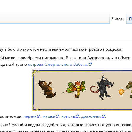
Читать
П
у в бою и являются неотъемлемой частью игрового процесса.
й может приобрести питомца на Рынке или Аукционе или в обмен 
мца на 4 тропе
острова Смертельного Забега.
ида питомца:
чертик
,
мушка
,
крыска
,
дракончик
.
льной силой и видом воздействия, которые зависят от уровня раз
найти в Справке игры (кнопка со знаком вопроса на верхней игров