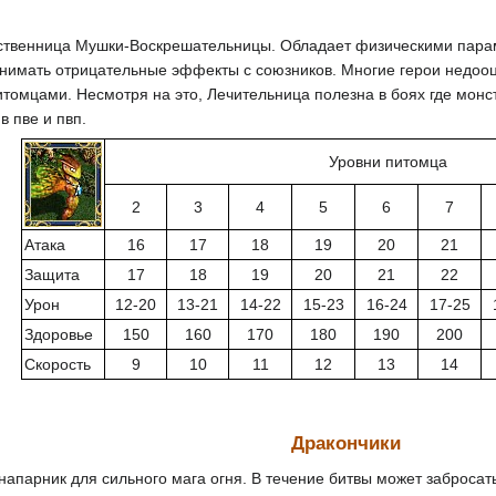
твенница Мушки-Воскрешательницы. Обладает физическими параме
 снимать отрицательные эффекты с союзников. Многие герои недоо
итомцами. Несмотря на это, Лечительница полезна в боях где мон
в пве и пвп.
Уровни питомца
2
3
4
5
6
7
Атака
16
17
18
19
20
21
Защита
17
18
19
20
21
22
Урон
12-20
13-21
14-22
15-23
16-24
17-25
Здоровье
150
160
170
180
190
200
Скорость
9
10
11
12
13
14
Дракончики
 напарник для сильного мага огня. В течение битвы может забросат