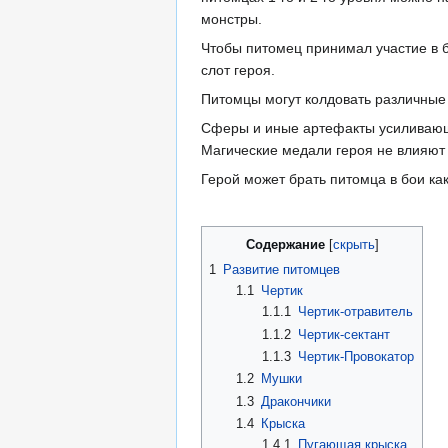
монстры.
Чтобы питомец принимал участие в б
слот героя.
Питомцы могут колдовать различные з
Сферы и иные артефакты усиливающи
Магические медали героя не влияют
Герой может брать питомца в бои ка
Содержание
1
Развитие питомцев
1.1
Чертик
1.1.1
Чертик-отравитель
1.1.2
Чертик-сектант
1.1.3
Чертик-Провокатор
1.2
Мушки
1.3
Дракончики
1.4
Крыска
1.4.1
Пугающая крыска