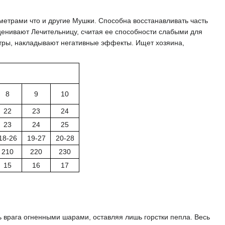
трами что и другие Мушки. Способна восстанавливать часть
ценивают Лечительницу, считая ее способности слабыми для
стры, накладывают негативные эффекты. Ищет хозяина,
8
9
10
22
23
24
23
24
25
18-26
19-27
20-28
210
220
230
15
16
17
ь врага огненными шарами, оставляя лишь горстки пепла. Весь