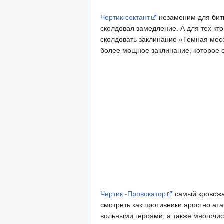
Чертик-сектант
незаменим для битв
сколдовал замедление. А для тех кт
сколдовать заклинание «Темная месс
более мощное заклинание, которое с
Чертик -Провокатор
самый кровожад
смотреть как противники яростно ата
вольными героями, а также многочи