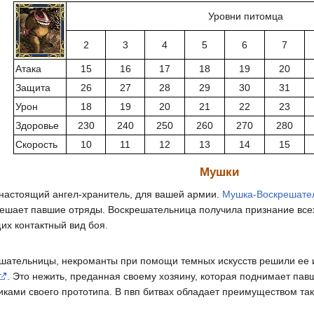
Уровни питомца
2
3
4
5
6
7
Атака
15
16
17
18
19
20
Защита
26
27
28
29
30
31
Урон
18
19
20
21
22
23
Здоровье
230
240
250
260
270
280
Скорость
10
11
12
13
14
15
Мушки
 настоящий ангел-хранитель, для вашей армии.
Мушка-Воскрешате
решает павшие отряды. Воскрешательница получила признание всех
их контактный вид боя.
шательницы, некроманты при помощи темных искусств решили ее 
. Это нежить, преданная своему хозяину, которая поднимает пав
ками своего прототипа. В пвп битвах обладает преимуществом так к