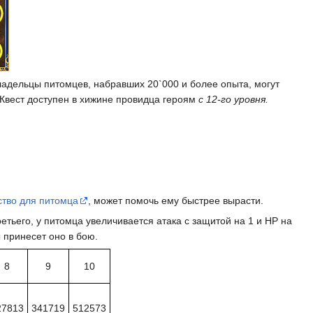
Владельцы питомцев, набравших 20`000 и более опыта, могут
 Квест доступен в хижине провидца героям
с 12-го уровня.
тво для питомца
, может помочь ему быстрее вырасти.
тьего, у питомца увеличивается атака с защитой на 1 и НР на
 принесет оно в бою.
8
9
10
27813
341719
512573