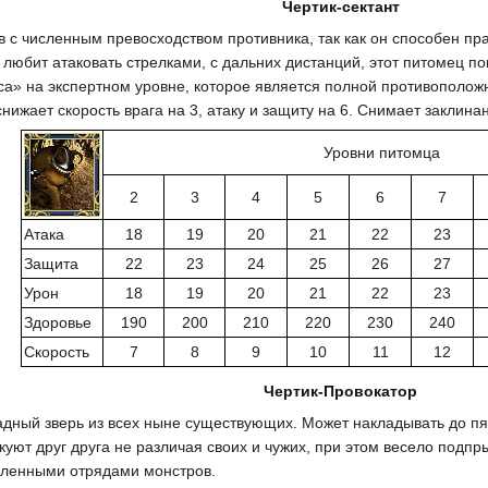
Чертик-сектант
 с численным превосходством противника, так как он способен пра
о любит атаковать стрелками, с дальних дистанций, этот питомец п
а» на экспертном уровне, которое является полной противоположно
нижает скорость врага на 3, атаку и защиту на 6. Снимает заклина
Уровни питомца
2
3
4
5
6
7
Атака
18
19
20
21
22
23
Защита
22
23
24
25
26
27
Урон
18
19
20
21
22
23
Здоровье
190
200
210
220
230
240
Скорость
7
8
9
10
11
12
Чертик-Провокатор
ный зверь из всех ныне существующих. Может накладывать до пят
куют друг друга не различая своих и чужих, при этом весело подпр
сленными отрядами монстров.