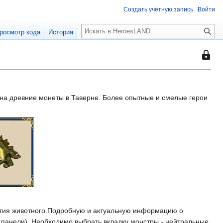
Создать учётную запись
Войти
П
росмотр кода
История
о
и
Эта
с
стран
к
защищ
поэто
на древние монеты в Таверне. Более опытные и смелые герои
её
могут
редакт
только
участн
с
право
«autoc
вития животного.Подробную и актуальную информацию о
ой панели). Необходимо выбрать вкладку монстры - нейтральные