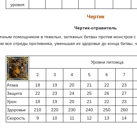
уровня
Чертик
Чертик-отравитель
личным помощником в тяжелых, затяжных битвах против монстров 
 все отряды противника, уменьшая их здоровье до конца битвы, ч
Уровни питомца
2
3
4
5
6
7
Атака
18
19
20
21
22
23
Защита
22
23
24
25
26
27
Урон
18
19
20
21
22
23
Здоровье
210
220
230
240
250
260
Скорость
9
10
11
12
13
14